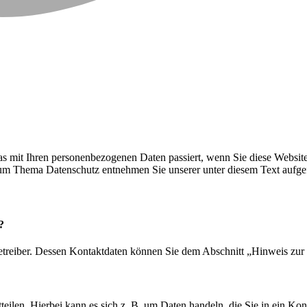
s mit Ihren personenbezogenen Daten passiert, wenn Sie diese Websit
 zum Thema Datenschutz entnehmen Sie unserer unter diesem Text aufge
?
etreiber. Dessen Kontaktdaten können Sie dem Abschnitt „Hinweis zur 
eilen. Hierbei kann es sich z. B. um Daten handeln, die Sie in ein Ko